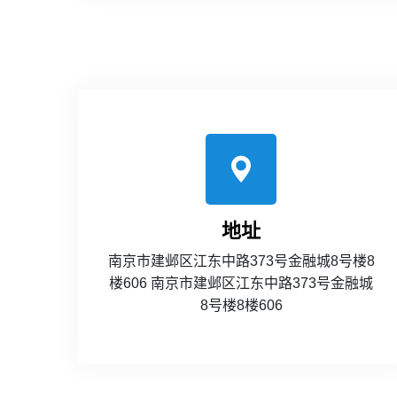
地址
南京市建邺区江东中路373号金融城8号楼8
楼606 南京市建邺区江东中路373号金融城
8号楼8楼606