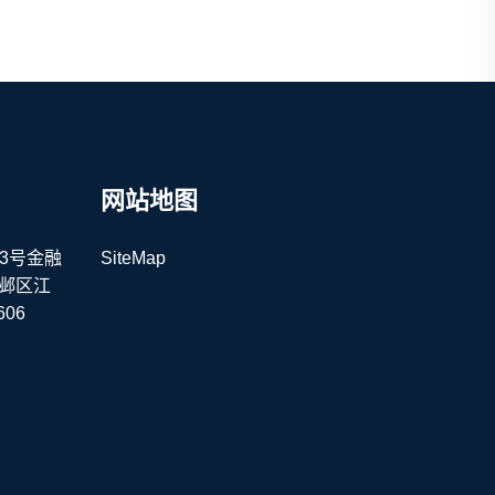
网站地图
3号金融
SiteMap
建邺区江
06