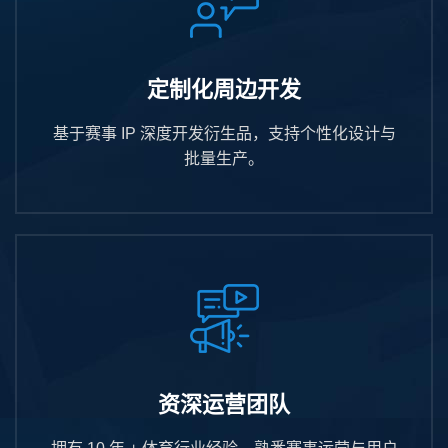
定制化周边开发
基于赛事 IP 深度开发衍生品，支持个性化设计与
批量生产。
资深运营团队