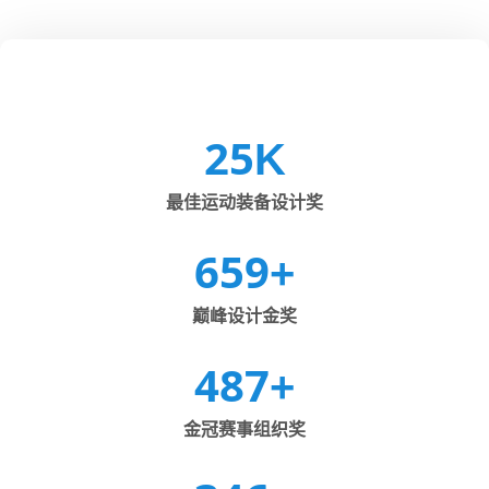
25
K
最佳运动装备设计奖
659
+
巅峰设计金奖
487
+
金冠赛事组织奖