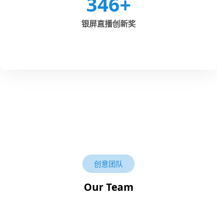
346
+
银屏直播创新奖
创意团队
Our Team