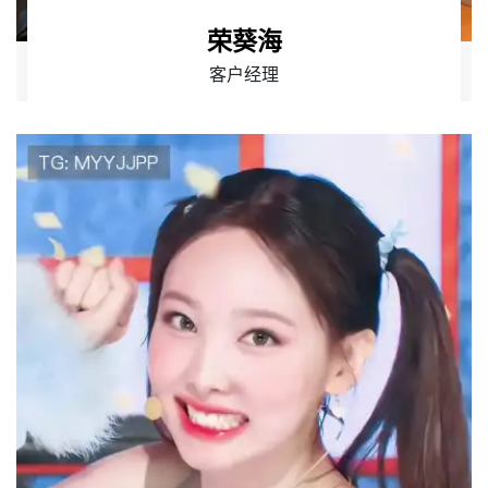
荣葵海
客户经理