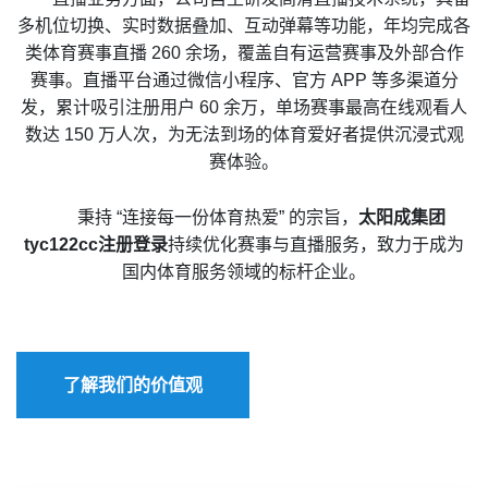
多机位切换、实时数据叠加、互动弹幕等功能，年均完成各
类体育赛事直播 260 余场，覆盖自有运营赛事及外部合作
赛事。直播平台通过微信小程序、官方 APP 等多渠道分
发，累计吸引注册用户 60 余万，单场赛事最高在线观看人
数达 150 万人次，为无法到场的体育爱好者提供沉浸式观
赛体验。
秉持 “连接每一份体育热爱” 的宗旨，
太阳成集团
tyc122cc注册登录
持续优化赛事与直播服务，致力于成为
国内体育服务领域的标杆企业。
了解我们的价值观