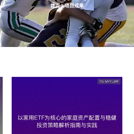
首页
项目成果
析
以家用ETF为核心的家庭资产配置与