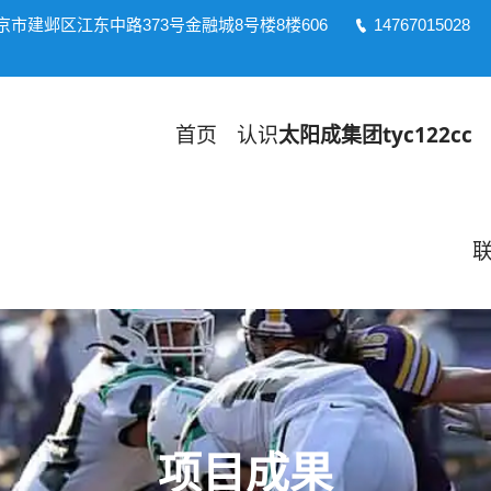
京市建邺区江东中路373号金融城8号楼8楼606
14767015028
首页
认识
太阳成集团tyc122cc
项目成果