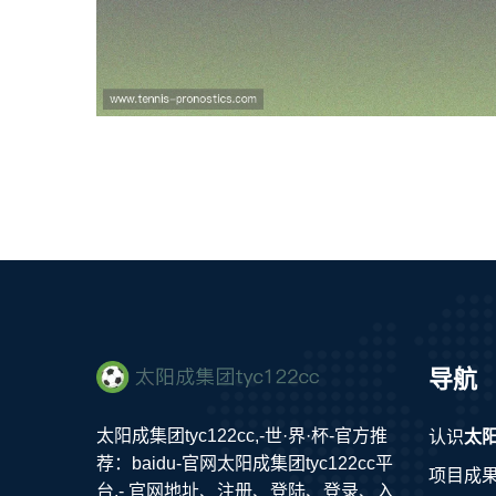
展望及未来配置机会研究深度报告
导航
太阳成集团tyc122cc,-世·界·杯-官方推
认识
太阳
荐：baidu-官网太阳成集团tyc122cc平
项目成
台,- 官网地址、注册、登陆、登录、入